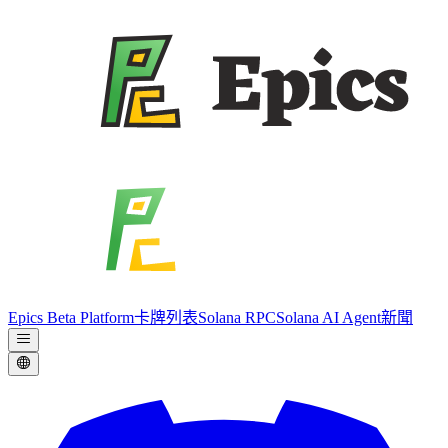
Epics Beta Platform
卡牌列表
Solana RPC
Solana AI Agent
新聞