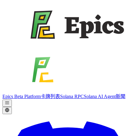
Epics Beta Platform
卡牌列表
Solana RPC
Solana AI Agent
新聞