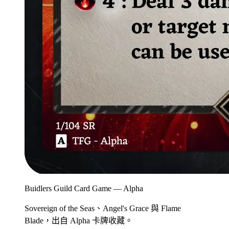
Buidlers Guild Card Game — Alpha
Sovereign of the Seas、Angel's Grace 與 Flame
Blade，出自 Alpha 卡牌收藏。