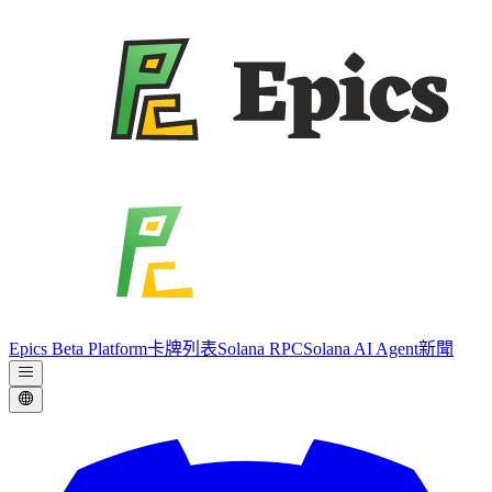
Epics Beta Platform
卡牌列表
Solana RPC
Solana AI Agent
新聞