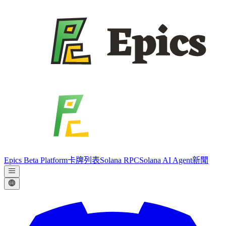
Epics Beta Platform
卡牌列表
Solana RPC
Solana AI Agent
新聞