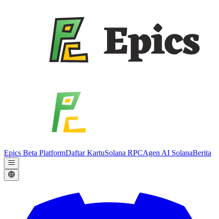
Epics Beta Platform
Daftar Kartu
Solana RPC
Agen AI Solana
Berita