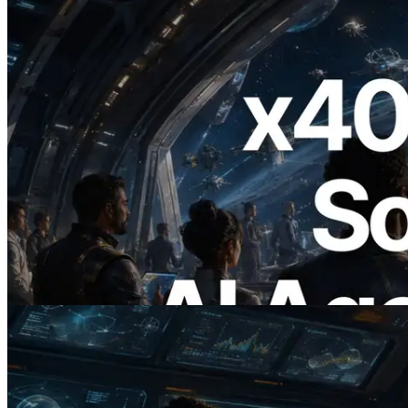
2026.07.04
ERPC Meluncurkan Solana RPC
Berbasis x402 — Era AI Agent
Membayar API yang Dibutuhkan Secara
On Demand
Baca artikel ini