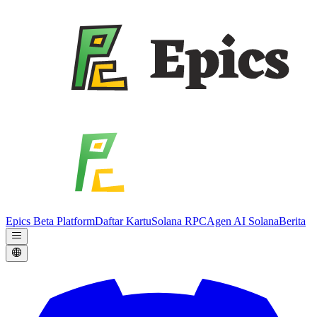
Epics Beta Platform
Daftar Kartu
Solana RPC
Agen AI Solana
Berita