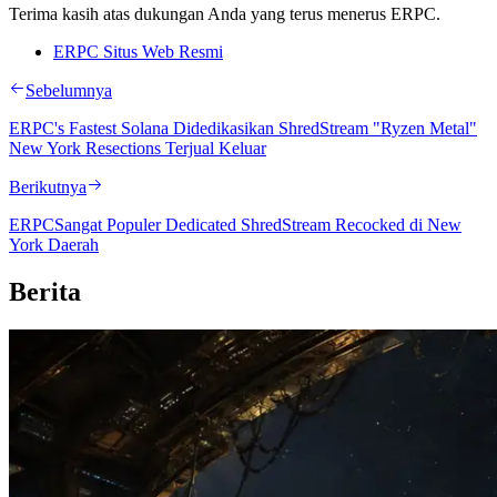
Terima kasih atas dukungan Anda yang terus menerus ERPC.
ERPC Situs Web Resmi
Sebelumnya
ERPC's Fastest Solana Didedikasikan ShredStream "Ryzen Metal"
New York Resections Terjual Keluar
Berikutnya
ERPCSangat Populer Dedicated ShredStream Recocked di New
York Daerah
Berita