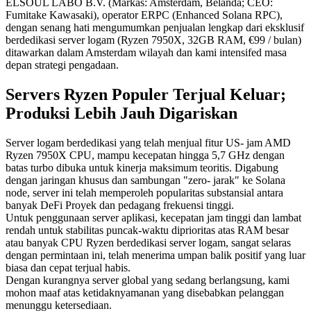
ELSOUL LABO B.V. (Markas: Amsterdam, Belanda; CEO:
Fumitake Kawasaki), operator ERPC (Enhanced Solana RPC),
dengan senang hati mengumumkan penjualan lengkap dari eksklusif
berdedikasi server logam (Ryzen 7950X, 32GB RAM, €99 / bulan)
ditawarkan dalam Amsterdam wilayah dan kami intensifed masa
depan strategi pengadaan.
Servers Ryzen Populer Terjual Keluar;
Produksi Lebih Jauh Digariskan
Server logam berdedikasi yang telah menjual fitur US- jam AMD
Ryzen 7950X CPU, mampu kecepatan hingga 5,7 GHz dengan
batas turbo dibuka untuk kinerja maksimum teoritis. Digabung
dengan jaringan khusus dan sambungan "zero- jarak" ke Solana
node, server ini telah memperoleh popularitas substansial antara
banyak DeFi Proyek dan pedagang frekuensi tinggi.
Untuk penggunaan server aplikasi, kecepatan jam tinggi dan lambat
rendah untuk stabilitas puncak-waktu diprioritas atas RAM besar
atau banyak CPU Ryzen berdedikasi server logam, sangat selaras
dengan permintaan ini, telah menerima umpan balik positif yang luar
biasa dan cepat terjual habis.
Dengan kurangnya server global yang sedang berlangsung, kami
mohon maaf atas ketidaknyamanan yang disebabkan pelanggan
menunggu ketersediaan.