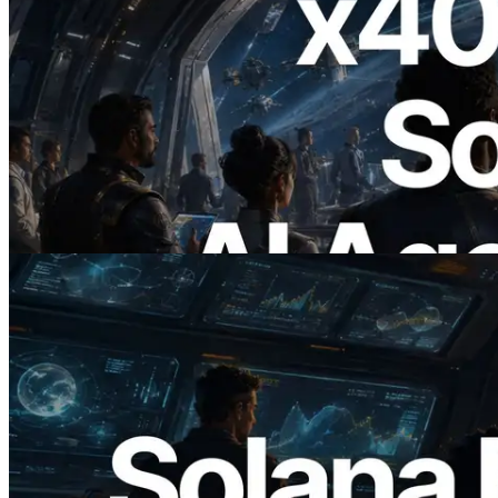
2026.07.04
ERPC Meluncurkan Solana RPC
Berbasis x402 — Era AI Agent
Membayar API yang Dibutuhkan Secara
On Demand
Baca artikel ini