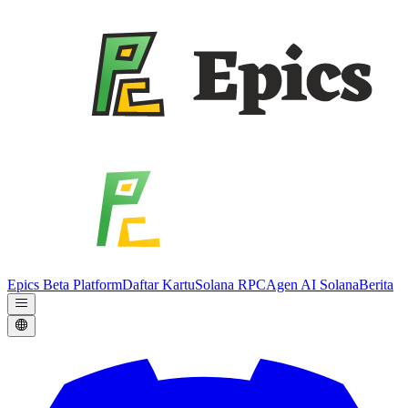
Epics Beta Platform
Daftar Kartu
Solana RPC
Agen AI Solana
Berita