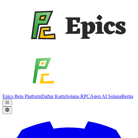
Epics Beta Platform
Daftar Kartu
Solana RPC
Agen AI Solana
Berita