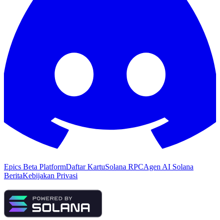
Epics Beta Platform
Daftar Kartu
Solana RPC
Agen AI Solana
Berita
Kebijakan Privasi