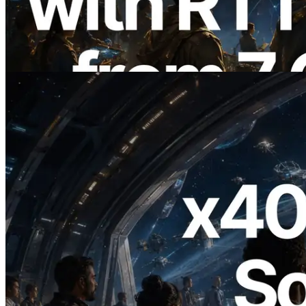
Region Global — Validators Information
API Juga Diluncurkan
Baca artikel ini
2026.07.04
ERPC Meluncurkan Solana RPC
Berbasis x402 — Era AI Agent
Membayar API yang Dibutuhkan Secara