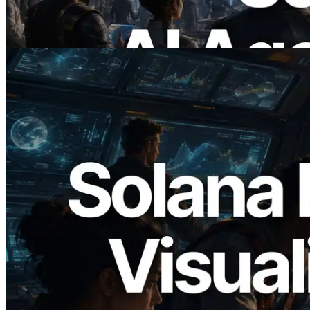
On Demand
Baca artikel ini
2026.05.24
Validators Solutions Meluncurkan Solana
Block Analyzer — Memvisualisasikan
Waktu Produksi Blok per Slot dan
Validator yang Ditugaskan