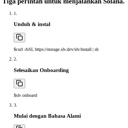
Tiga perintah untuk menjalankan Solana.
1.
Unduh & instal
$
curl -fsSL https://storage.slv.dev/slv/install | sh
2.
Selesaikan Onboarding
$
slv onboard
3.
Mulai dengan Bahasa Alami