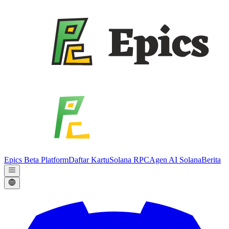
Epics Beta Platform
Daftar Kartu
Solana RPC
Agen AI Solana
Berita