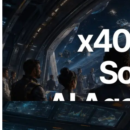
2026.07.04
ERPC Meluncurkan Solana RPC
Berbasis x402 — Era AI Agent
Membayar API yang Dibutuhkan Secara
On Demand
Baca artikel ini