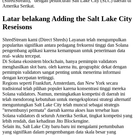
(ShredStream), "dengan peluncuran Salt Lake City (SLC) daerah di
Amerika Serikat.
Latar belakang Adding the Salt Lake City
Reseisons
ShredStream kami (Direct Shreds) Layanan telah mengumpulkan
popularitas signifikan antara pedagang frekuensi tinggi dan Solana
pengembang aplikasi karena kemampuan untuk penerimaan data
real- waktu tercepat.
Di Solana ekosistem blockchain, hanya pemimpin validators
menghasilkan slot baru. oleh karena itu, geographic dekat dengan
pemimpin validators sangat penting untuk menerima informasi
dengan kecepatan tertinggi.
Regions seperti Frankfurt, Amsterdam, dan New York secara
tradisional telah pilihan populer karena konsentrasi tinggi mereka
Solana validators. Namun, meningkatkan kompetisi di daerah ini
telah mendorong kebutuhan untuk mengeksplorasi strategi alternatif
menguntungkan Salt Lake City telah muncul sebagai strategis
"tersembunyi permata" daerah karena akses luas tersebar luas
Solana validators di seluruh Amerika Serikat, tingkat kompetisi yang
lebih rendah, dan kehadiran Jito Blockengine.
Selain itu, Salt Lake City baru-baru ini mengalami pertumbuhan
yang signifikan dalam pengembangan data skala besar yang