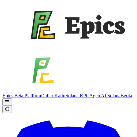
Epics Beta Platform
Daftar Kartu
Solana RPC
Agen AI Solana
Berita