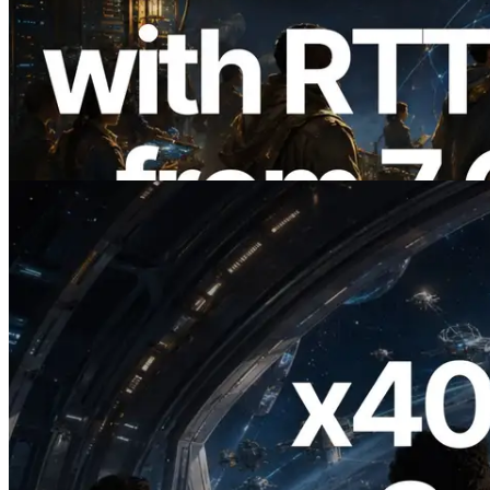
ERPC Memperluas Solana Leader Slot
API dengan Pengukuran Ping dari 7
Region Global — Validators Information
API Juga Diluncurkan
Baca artikel ini
2026.07.04
ERPC Meluncurkan Solana RPC