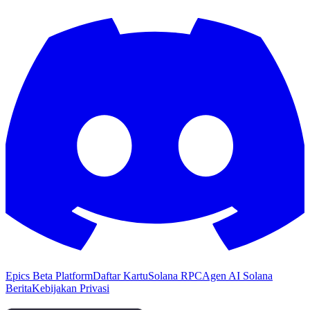
Epics Beta Platform
Daftar Kartu
Solana RPC
Agen AI Solana
Berita
Kebijakan Privasi