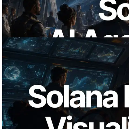
Berbasis x402 — Era AI Agent
Membayar API yang Dibutuhkan Secara
On Demand
Baca artikel ini
2026.05.24
Validators Solutions Meluncurkan Solana
Block Analyzer — Memvisualisasikan