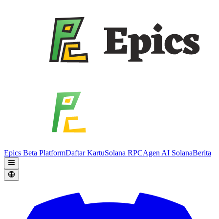
Epics Beta Platform
Daftar Kartu
Solana RPC
Agen AI Solana
Berita