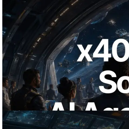
2026.07.04
ERPC lanza Solana RPC compatible con
x402 — La era en la que los agentes de IA
pagan bajo demanda por las API que
necesitan
Leer este artículo