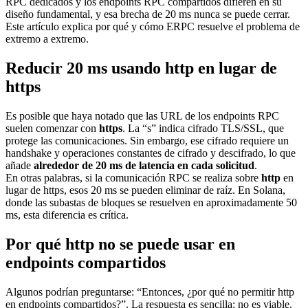
RPC dedicados y los endpoints RPC compartidos difieren en su
diseño fundamental, y esa brecha de 20 ms nunca se puede cerrar.
Este artículo explica por qué y cómo ERPC resuelve el problema de
extremo a extremo.
Reducir 20 ms usando http en lugar de
https
Es posible que haya notado que las URL de los endpoints RPC
suelen comenzar con
https
. La “s” indica cifrado TLS/SSL, que
protege las comunicaciones. Sin embargo, ese cifrado requiere un
handshake y operaciones constantes de cifrado y descifrado, lo que
añade
alrededor de 20 ms de latencia en cada solicitud
.
En otras palabras, si la comunicación RPC se realiza sobre
http
en
lugar de https, esos 20 ms se pueden eliminar de raíz. En Solana,
donde las subastas de bloques se resuelven en aproximadamente 50
ms, esta diferencia es crítica.
Por qué http no se puede usar en
endpoints compartidos
Algunos podrían preguntarse: “Entonces, ¿por qué no permitir http
en endpoints compartidos?”. La respuesta es sencilla: no es viable.