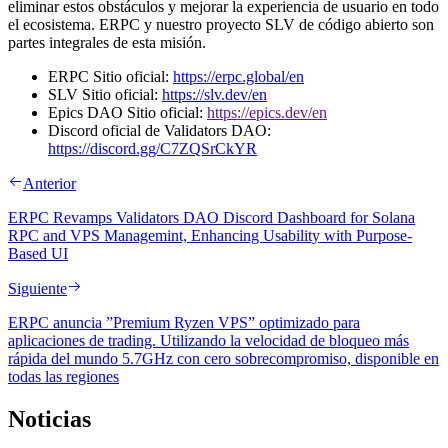
eliminar estos obstáculos y mejorar la experiencia de usuario en todo
el ecosistema. ERPC y nuestro proyecto SLV de código abierto son
partes integrales de esta misión.
ERPC Sitio oficial:
https://erpc.global/en
SLV Sitio oficial:
https://slv.dev/en
Epics DAO Sitio oficial:
https://epics.dev/en
Discord oficial de Validators DAO:
https://discord.gg/C7ZQSrCkYR
Anterior
ERPC Revamps Validators DAO Discord Dashboard for Solana
RPC and VPS Managemint, Enhancing Usability with Purpose-
Based UI
Siguiente
ERPC anuncia ”Premium Ryzen VPS” optimizado para
aplicaciones de trading. Utilizando la velocidad de bloqueo más
rápida del mundo 5.7GHz con cero sobrecompromiso, disponible en
todas las regiones
Noticias