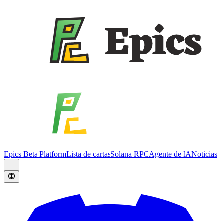
Epics Beta Platform
Lista de cartas
Solana RPC
Agente de IA
Noticias