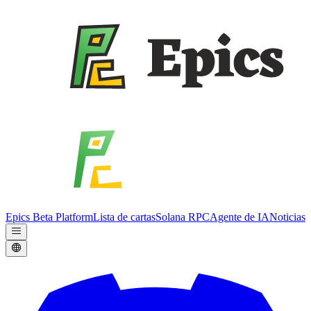
Epics Beta Platform
Lista de cartas
Solana RPC
Agente de IA
Noticias