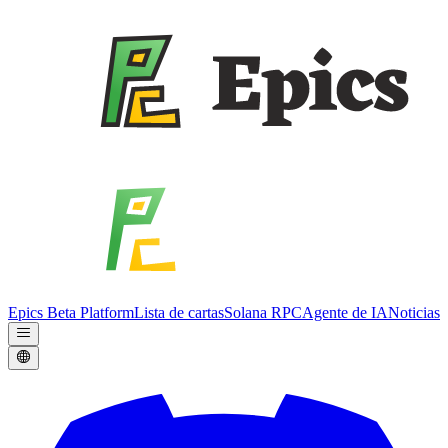
Epics Beta Platform
Lista de cartas
Solana RPC
Agente de IA
Noticias