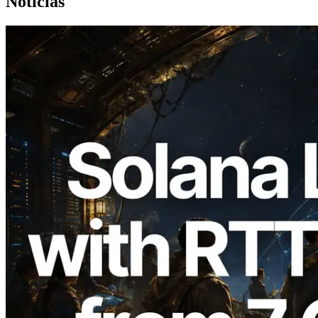
Noticias
2026.08.05
ERPC amplía la Leader Slot API de
Solana con medición de ping desde 7
regiones globales — También se lanza la
Validators Information API
Leer este artículo