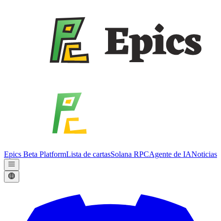
Epics Beta Platform
Lista de cartas
Solana RPC
Agente de IA
Noticias