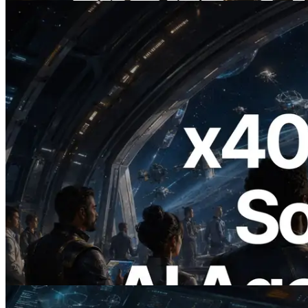
2026.07.04
ERPC lanza Solana RPC compatible con
x402 — La era en la que los agentes de IA
pagan bajo demanda por las API que
necesitan
Leer este artículo