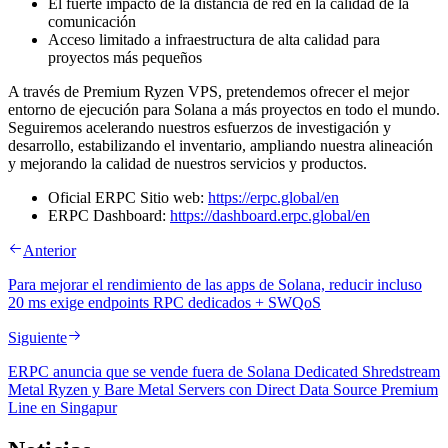
El fuerte impacto de la distancia de red en la calidad de la
comunicación
Acceso limitado a infraestructura de alta calidad para
proyectos más pequeños
A través de Premium Ryzen VPS, pretendemos ofrecer el mejor
entorno de ejecución para Solana a más proyectos en todo el mundo.
Seguiremos acelerando nuestros esfuerzos de investigación y
desarrollo, estabilizando el inventario, ampliando nuestra alineación
y mejorando la calidad de nuestros servicios y productos.
Oficial ERPC Sitio web:
https://erpc.global/en
ERPC Dashboard:
https://dashboard.erpc.global/en
Anterior
Para mejorar el rendimiento de las apps de Solana, reducir incluso
20 ms exige endpoints RPC dedicados + SWQoS
Siguiente
ERPC anuncia que se vende fuera de Solana Dedicated Shredstream
Metal Ryzen y Bare Metal Servers con Direct Data Source Premium
Line en Singapur