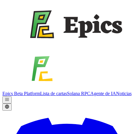
Epics Beta Platform
Lista de cartas
Solana RPC
Agente de IA
Noticias