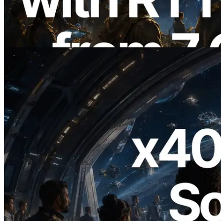
regiones globales — También se lanza la
Validators Information API
Leer este artículo
2026.07.04
ERPC lanza Solana RPC compatible con
x402 — La era en la que los agentes de IA
pagan bajo demanda por las API que