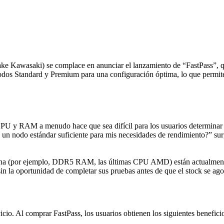
wasaki) se complace en anunciar el lanzamiento de “FastPass”, que o
 nodos Standard y Premium para una configuración óptima, lo que permite
U y RAM a menudo hace que sea difícil para los usuarios determinar si
un nodo estándar suficiente para mis necesidades de rendimiento?” sur
lana (por ejemplo, DDR5 RAM, las últimas CPU AMD) están actualmente 
 la oportunidad de completar sus pruebas antes de que el stock se ago
icio. Al comprar FastPass, los usuarios obtienen los siguientes benefici