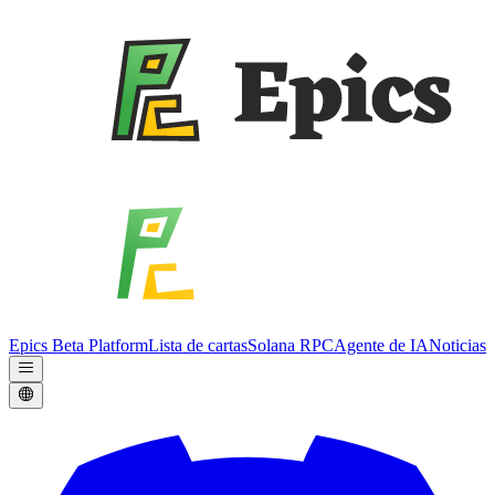
Epics Beta Platform
Lista de cartas
Solana RPC
Agente de IA
Noticias