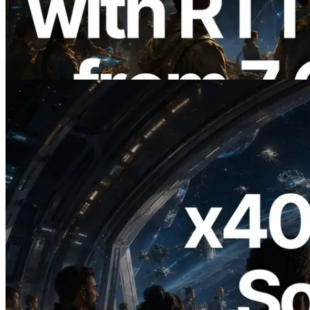
Solana con medición de ping desde 7
regiones globales — También se lanza la
Validators Information API
Leer este artículo
2026.07.04
ERPC lanza Solana RPC compatible con
x402 — La era en la que los agentes de IA
pagan bajo demanda por las API que