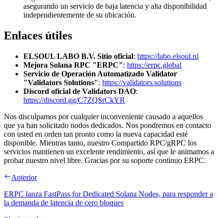
asegurando un servicio de baja latencia y alta disponibilidad
independientemente de su ubicación.
Enlaces útiles
ELSOUL LABO B.V. Sitio oficial
:
https://labo.elsoul.nl
Mejora Solana RPC "ERPC"
:
https://erpc.global
Servicio de Operación Automatizado Validator
"Validators Solutions"
:
https://validators.solutions
Discord oficial de Validators DAO
:
https://discord.gg/C7ZQSrCkYR
Nos disculpamos por cualquier inconveniente causado a aquellos
que ya han solicitado nodos dedicados. Nos pondremos en contacto
con usted en orden tan pronto como la nueva capacidad esté
disponible. Mientras tanto, nuestro Compartido RPC/gRPC los
servicios mantienen un excelente rendimiento, así que le animamos a
probar nuestro nivel libre. Gracias por su soporte continuo ERPC.
Anterior
ERPC lanza FastPass for Dedicated Solana Nodes, para responder a
la demanda de latencia de cero bloques