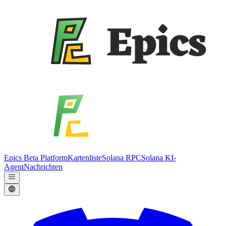
Epics Beta Platform
Kartenliste
Solana RPC
Solana KI-
Agent
Nachrichten