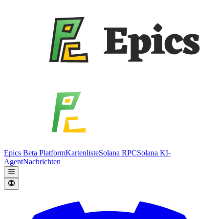
Epics Beta Platform
Kartenliste
Solana RPC
Solana KI-
Agent
Nachrichten