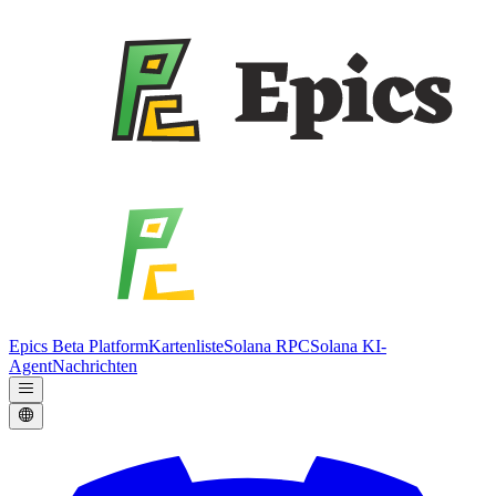
Epics Beta Platform
Kartenliste
Solana RPC
Solana KI-
Agent
Nachrichten