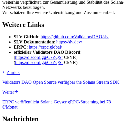
weiterhin verpflichtet, zur Gesamtleistung und Stabilität des Solana-
Netzwerks beizutragen.
Wir schätzen Ihre weitere Unterstützung und Zusammenarbeit.
Weitere Links
SLV GitHub
:
https://github.com/ValidatorsDAO/slv
SLV Dokumentation
:
https://slv.dev/
ERPC
:
https://erpc.global/
offizieller Validators DAO Discord
:
[
https://discord.gg/C7ZQSr
CkYR]
(
https://discord.gg/C7ZQSr
CkYR)
Zurück
Validators DAO Open Source verfügbar the Solana Stream SDK
Weiter
ERPC veröffentlicht Solana Geyser gRPC-Streaming bei 78
€/Monat
Nachrichten