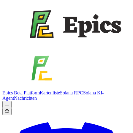
Epics Beta Platform
Kartenliste
Solana RPC
Solana KI-
Agent
Nachrichten