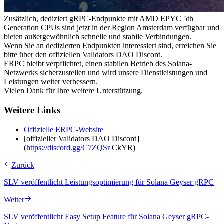
Zusätzlich, dediziert gRPC-Endpunkte mit AMD EPYC 5th
Generation CPUs sind jetzt in der Region Amsterdam verfügbar und
bieten außergewöhnlich schnelle und stabile Verbindungen.
Wenn Sie an dedizierten Endpunkten interessiert sind, erreichen Sie
bitte über den offiziellen Validators DAO Discord.
ERPC bleibt verpflichtet, einen stabilen Betrieb des Solana-
Netzwerks sicherzustellen und wird unsere Dienstleistungen und
Leistungen weiter verbessern.
Vielen Dank für Ihre weitere Unterstützung.
Weitere Links
Offizielle ERPC-Website
[offizieller Validators DAO Discord]
(
https://discord.gg/C7ZQSr
CkYR)
Zurück
SLV veröffentlicht Leistungsoptimierung für Solana Geyser gRPC
Weiter
SLV veröffentlicht Easy Setup Feature für Solana Geyser gRPC-