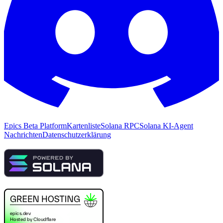
Epics Beta Platform
Kartenliste
Solana RPC
Solana KI-Agent
Nachrichten
Datenschutzerklärung