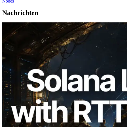
Nodes
Nachrichten
2026.08.05
ERPC erweitert Solana Leader Slot API
um Ping-Messung aus 7 globalen
Regionen — Validators Information API
ebenfalls gestartet