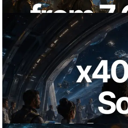
Lesen Sie diesen Artikel
2026.07.04
ERPC startet x402-fähige Solana RPC —
Der Beginn einer Ära, in der KI-Agenten
APIs bei Bedarf bezahlen
Lesen Sie diesen Artikel