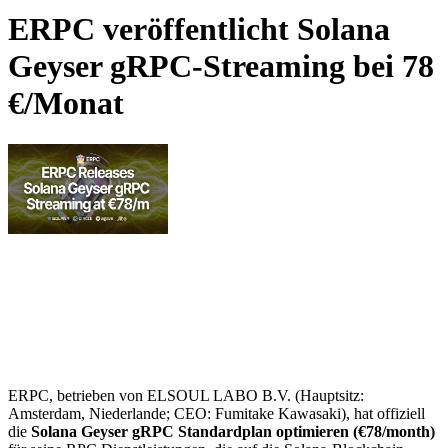
ERPC veröffentlicht Solana
Geyser gRPC-Streaming bei 78
€/Monat
ERPC, betrieben von ELSOUL LABO B.V. (Hauptsitz:
Amsterdam, Niederlande; CEO: Fumitake Kawasaki), hat offiziell
die
Solana Geyser gRPC Standardplan optimieren (€78/month)