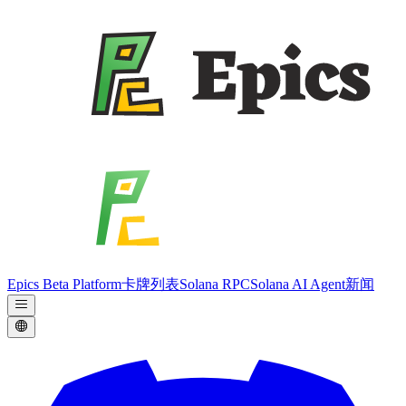
Epics Beta Platform
卡牌列表
Solana RPC
Solana AI Agent
新闻