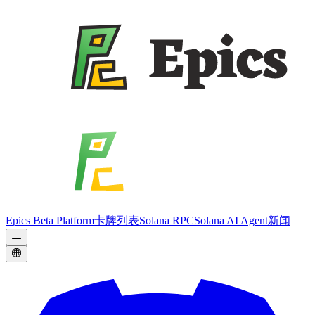
Epics Beta Platform
卡牌列表
Solana RPC
Solana AI Agent
新闻