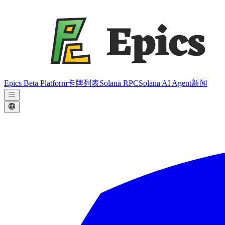
Epics Beta Platform
卡牌列表
Solana RPC
Solana AI Agent
新闻