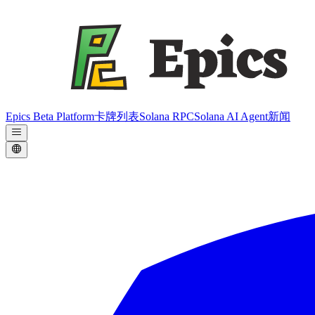
Epics Beta Platform
卡牌列表
Solana RPC
Solana AI Agent
新闻