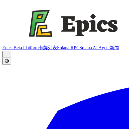
Epics Beta Platform
卡牌列表
Solana RPC
Solana AI Agent
新闻