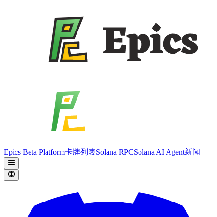
Epics Beta Platform
卡牌列表
Solana RPC
Solana AI Agent
新闻