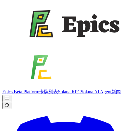
Epics Beta Platform
卡牌列表
Solana RPC
Solana AI Agent
新闻