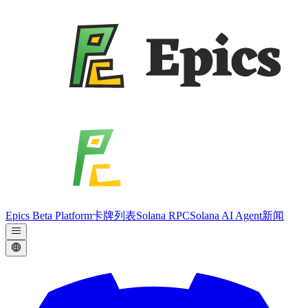
Epics Beta Platform
卡牌列表
Solana RPC
Solana AI Agent
新闻