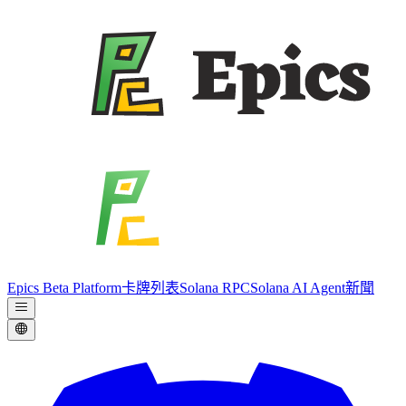
Epics Beta Platform
卡牌列表
Solana RPC
Solana AI Agent
新聞