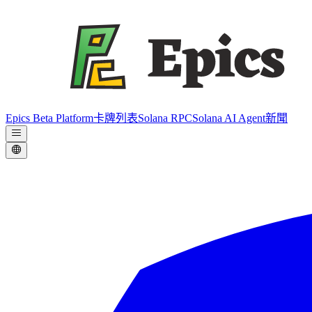
Epics Beta Platform
卡牌列表
Solana RPC
Solana AI Agent
新聞