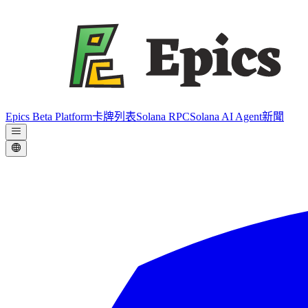
Epics Beta Platform
卡牌列表
Solana RPC
Solana AI Agent
新聞