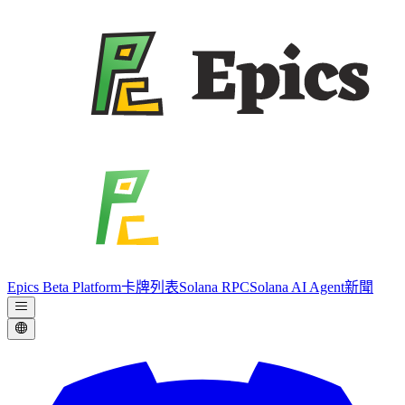
Epics Beta Platform
卡牌列表
Solana RPC
Solana AI Agent
新聞