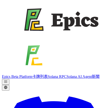
Epics Beta Platform
卡牌列表
Solana RPC
Solana AI Agent
新聞