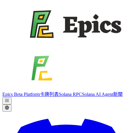
Epics Beta Platform
卡牌列表
Solana RPC
Solana AI Agent
新聞