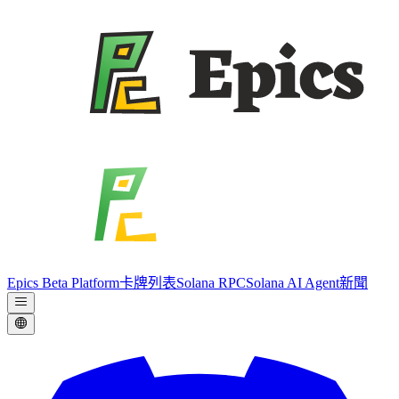
Epics Beta Platform
卡牌列表
Solana RPC
Solana AI Agent
新聞