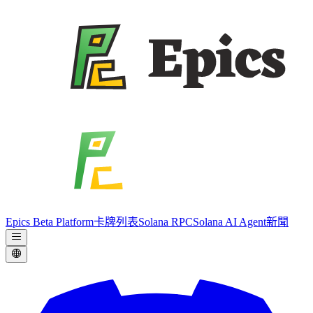
Epics Beta Platform
卡牌列表
Solana RPC
Solana AI Agent
新聞