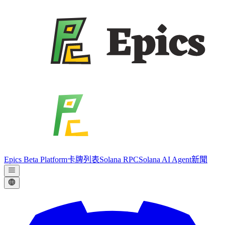
Epics Beta Platform
卡牌列表
Solana RPC
Solana AI Agent
新聞