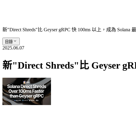
新"Direct Shreds"比 Geyser gRPC 快 100ms 以上，成為 Sola
目錄
2025.06.07
新"Direct Shreds"比 Geyse