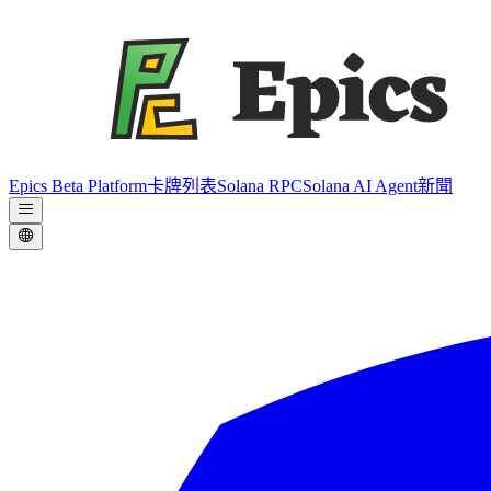
Epics Beta Platform
卡牌列表
Solana RPC
Solana AI Agent
新聞