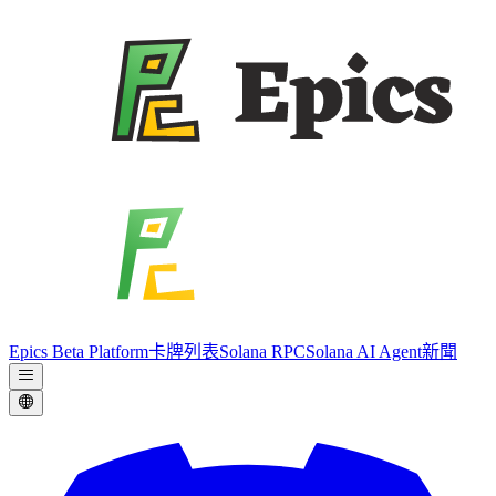
Epics Beta Platform
卡牌列表
Solana RPC
Solana AI Agent
新聞