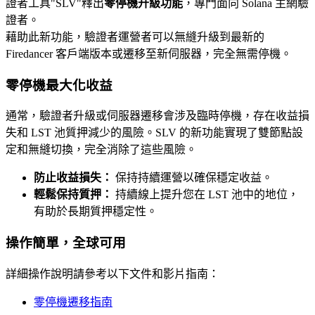
證者工具"SLV"釋出
零停機升級功能
，專門面向 Solana 主網驗
證者。
藉助此新功能，驗證者運營者可以無縫升級到最新的
Firedancer 客戶端版本或遷移至新伺服器，完全無需停機。
零停機最大化收益
通常，驗證者升級或伺服器遷移會涉及臨時停機，存在收益損
失和 LST 池質押減少的風險。SLV 的新功能實現了雙節點設
定和無縫切換，完全消除了這些風險。
防止收益損失：
保持持續運營以確保穩定收益。
輕鬆保持質押：
持續線上提升您在 LST 池中的地位，
有助於長期質押穩定性。
操作簡單，全球可用
詳細操作說明請參考以下文件和影片指南：
零停機遷移指南