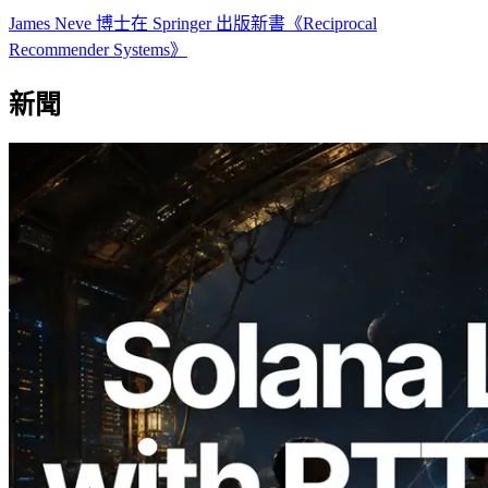
James Neve 博士在 Springer 出版新書《Reciprocal
Recommender Systems》
新聞
2026.08.05
ERPC 擴展 Solana Leader Slot API：新