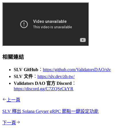
相關連結
SLV GitHub
：
https://github.com/ValidatorsDAO/slv
SLV 文件
：
https://slv.dev/zh-tw/
Validators DAO 官方 Discord
：
https://discord.gg/C7ZQSrCkYR
上一頁
SLV 釋出 Solana Geyser gRPC 節點一鍵設定功能
下一頁