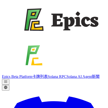
Epics Beta Platform
卡牌列表
Solana RPC
Solana AI Agent
新聞