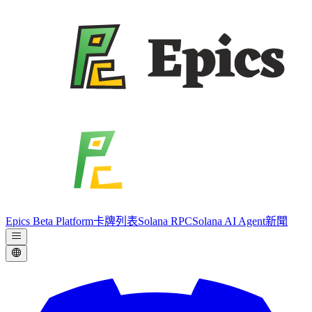
Epics Beta Platform
卡牌列表
Solana RPC
Solana AI Agent
新聞