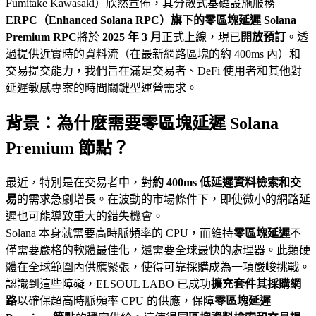
Fumitake Kawasaki）欣然宣佈，其分散式基礎設施服務
ERPC（Enhanced Solana RPC）
旗下的
零區塊延遲 Solana
Premium RPC
將於
2025 年 3 月
正式上線，現已
開放預訂
。透
過提供近實時的資料流（在最新網路區塊的約 400ms 內）和
交易提交能力，我們旨在滿足交易者、DeFi 使用者和其他對
延遲敏感專案的時間關鍵型運營需求。
背景：為什麼需要零區塊延遲 Solana
Premium 節點？
最近，特別是在交易者中，對
約 400ms 低延遲資料檢索和交
易
的需求急劇增長。在波動的市場條件下，即使微小的網路延
遲也可能導致重大的錯失機會。
Solana 本身就需要高時脈頻率的 CPU，而維持
零區塊延遲
不
僅需要嚴格的軟體最佳化，還需要全球最快的處理器。此類硬
體在全球範圍內供應緊張，使得可靠採購成為一項嚴峻挑戰。
認識到這些障礙，ELSOUL LABO 已成功
擴充套件其採購網
路
以確保超高時脈頻率 CPU 的供應，保障
零區塊延遲