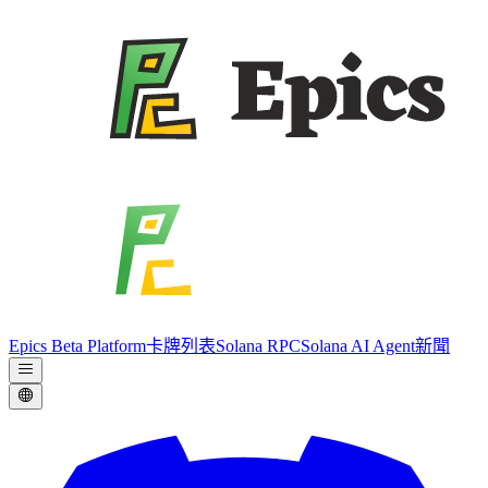
Epics Beta Platform
卡牌列表
Solana RPC
Solana AI Agent
新聞