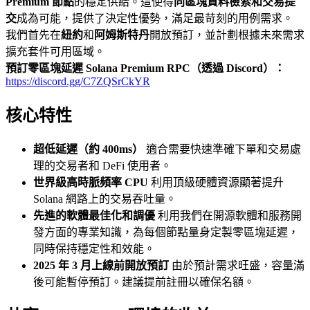
Premium 節點
的穩定供給。這使得
同區塊資料檢索和交易提
交
成為可能，提供了決定性優勢，滿足最苛刻的用例需求。
我們首先在
紐約
和
阿姆斯特丹
開放預訂，並計劃根據未來需求
擴充套件可用區域。
預訂零區塊延遲 Solana Premium RPC（透過 Discord）：
https://discord.gg/C7ZQSrCkYR
核心特性
超低延遲（約 400ms）
適合需要快速準確下單和交易處
理的交易者和 DeFi 使用者。
世界級高時脈頻率 CPU
利用頂級硬體資源顯著提升
Solana 網路上的交易吞吐量。
先進的軟體最佳化和調優
利用我們在開源軟體和服務開
發方面的專業知識，為每個節點量身定製零區塊延遲，
同時保持穩定性和效能。
2025 年 3 月上線前開放預訂
由於預計需求旺盛，容量滿
後可能暫停預訂。建議提前註冊以確保名額。