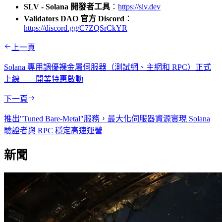
SLV - Solana 開發者工具
：
https://slv.dev
Validators DAO 官方 Discord
：
https://discord.gg/C7ZQSrCkYR
上一頁
Solana 專用調優裸金屬伺服器（測試網、主網和 RPC）正式
上線——開業特惠啟動
下一頁
推出"Tuned Bare-Metal"服務，最大化伺服器資源實現 Solana
驗證者與 RPC 穩定高速運營
新聞