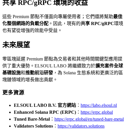
共享 RPC/gRPC 環境的收益
這些 Premium 節點不僅面向專屬使用者；它們還將幫助
最佳
化整個網路的負載分配
。因此，現有的
共享 RPC/gRPC
環境
也有望從增強的效能中受益。
未來展望
零區塊延遲 Premium 節點為交易者和其他時間關鍵型應用提
供了重大優勢。ELSOUL LABO 將繼續致力於
擴充套件全球
基礎設施
和
推動前沿研發
，為 Solana 生態系統和更廣泛的區
塊鏈領域的增長做出貢獻。
更多資源
ELSOUL LABO B.V. 官方網站
：
https://labo.elsoul.nl
Enhanced Solana RPC (ERPC)
：
https://erpc.global
Tuned Bare-Metal
：
https://erpc.global/en/tuned-bare-metal
Validators Solutions
：
https://validators.solutions