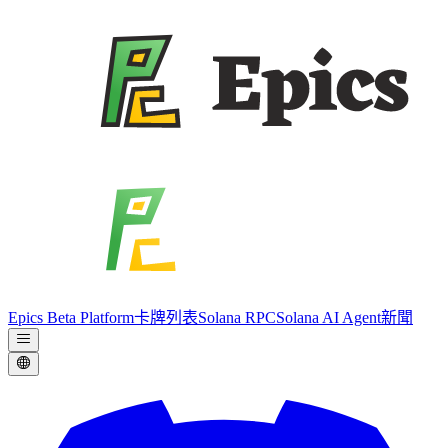
Epics Beta Platform
卡牌列表
Solana RPC
Solana AI Agent
新聞