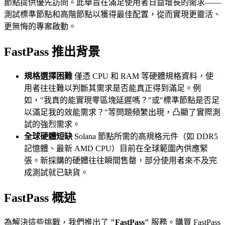
節點提供優先訪問。此舉旨在滿足使用者日益增長的需求——
測試標準節點和高階節點以獲得最佳配置，從而實現更靈活、
更無悔的專案啟動。
FastPass 推出背景
規格選擇困難
僅憑 CPU 和 RAM 等硬體規格資料，使
用者往往難以判斷其需求是否能真正得到滿足。例
如，"我真的能實現零區塊延遲嗎？"或"標準節點是否足
以滿足我的效能需求？"等問題頻繁出現，凸顯了實際測
試的強烈需求。
全球硬體短缺
Solana 節點所需的高規格元件（如 DDR5
記憶體、最新 AMD CPU）目前在全球範圍內供應緊
張。新採購的硬體往往瞬間售罄，部分使用者來不及完
成測試就已缺貨。
FastPass 概述
為解決這些挑戰，我們推出了
"FastPass"
服務。購買 FastPass