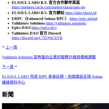
ELSOUL LABO B.V. 官方合作夥伴頁面
https://partners.circle.com/partner/elsoul-labo-bv
ELSOUL LABO B.V. 官方網站
https://labo.elsoul.nl/
ERPC（Enhanced Solana RPC）
https://erpc.global/
Validators Solutions
https://validators.solutions/
Epics DAO
https://epics.dev/
Validators DAO 官方 Discord
https://discord.gg/C7ZQSrCkYR
上一頁
Validators Solutions 宣佈面向企業的服務升級與價格調整
下一頁
ELSOUL LABO 完成 RIPE 會員註冊，加速建設全球 Solana
邊緣資料中心
新聞