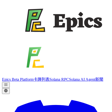
Epics Beta Platform
卡牌列表
Solana RPC
Solana AI Agent
新聞