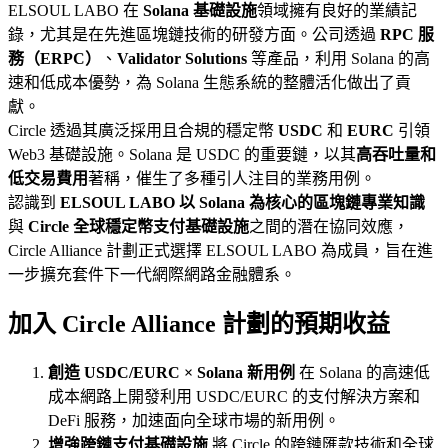
ELSOUL LABO 在
Solana 基礎設施
領域擁有良好的業績記
錄，尤其是在先進區塊鏈技術的研發方面。公司透過
RPC 服
務（ERPC）
、
Validator Solutions
等產品，利用 Solana 的高
速和低成本優勢，為 Solana 生態系統的整體活化做出了貢
獻。
Circle 透過其廣泛採用且合規的穩定幣
USDC
和
EURC
引領
Web3 基礎設施。Solana 是 USDC 的重要鏈，以其
高吞吐量和
低交易費用
著稱，催生了多種引人注目的業務用例。
認識到
ELSOUL LABO 以 Solana 為核心的區塊鏈專業知識
與
Circle 全球穩定幣支付基礎設施
之間的潛在協同效應，
Circle Alliance 計劃正式選擇 ELSOUL LABO 為成員，旨在進
一步擴充套件下一代網際網路金融體系。
加入 Circle Alliance 計劃的預期收益
創造 USDC/EURC × Solana 新用例
在 Solana 的高速低
成本網路上開發利用 USDC/EURC 的支付解決方案和
DeFi 服務，加速面向全球市場的新用例。
增強跨鏈支付基礎設施
將 Circle 的跨鏈匯款技術和全球