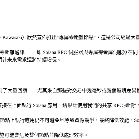
itake Kawasaki）欣然宣佈推出"專屬零距離節點"，這是公司經
離通訊"——即 Solana RPC 伺服器與專屬裸金屬伺服
預計未來需求還將持續增長。
到了大量回饋——尤其來自那些對交易中幾毫秒或幾個區塊差異
上面執行 Solana 應用，結果比使用我們的共享 RPC 還慢"
節點上執行應用仍不可避免地導致資源競爭，最終降低效能。Sola
安全措施可能會危及整個節點並降低處理效率。