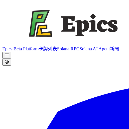
Epics Beta Platform
卡牌列表
Solana RPC
Solana AI Agent
新聞