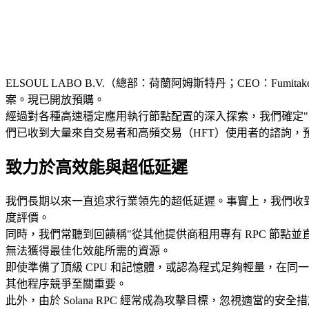
ELSOUL LABO B.V.（總部：荷蘭阿姆斯特丹；CEO：Fum
案。現已開放預購。
經過對各種高速穩定應用執行節點配置的深入探索，我們確定"零距
們已收到大量來自交易者和高頻交易（HFT）使用者的諮詢，
致力於高效能與超低延遲
我們長期以來一直追求行業領先的超低延遲。事實上，我們收
度評價。
同時，我們常聽到回饋稱"從其他提供商租用專有 RPC 節點並直接在
無法獲得最佳化效能所需的資源。
即使準備了頂級 CPU 和記憶體，或認為程式足夠輕量，在同一
其他程序競爭至關重要。
此外，由於 Solana RPC 經常成為攻擊目標，忽視適當的