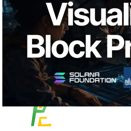
Validators Solutions lanceert Solana
Block Analyzer — blockproductietijd per
slot en de toegewezen validator
gevisualiseerd
Lees dit artikel
Meer laden