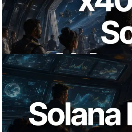
2026.07.04
ERPC Lanceert x402-Enabled Solana
RPC — Het Tijdperk Waarin AI Agents
On Demand Voor API's Betalen
Lees dit artikel
2026.05.24