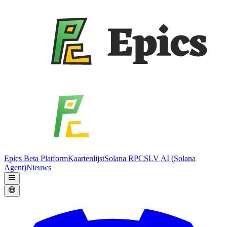
Epics Beta Platform
Kaartenlijst
Solana RPC
SLV AI (Solana
Agent)
Nieuws