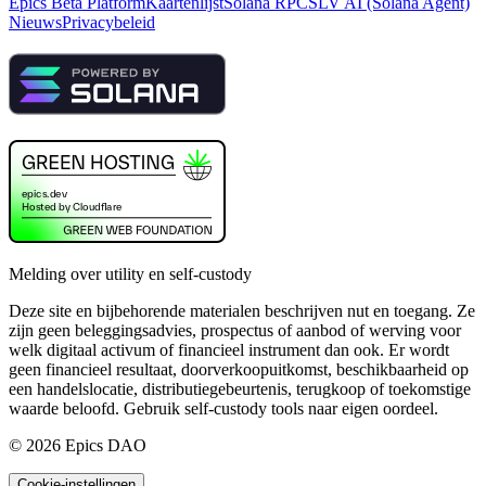
Epics Beta Platform
Kaartenlijst
Solana RPC
SLV AI (Solana Agent)
Nieuws
Privacybeleid
Melding over utility en self-custody
Deze site en bijbehorende materialen beschrijven nut en toegang. Ze
zijn geen beleggingsadvies, prospectus of aanbod of werving voor
welk digitaal activum of financieel instrument dan ook. Er wordt
geen financieel resultaat, doorverkoopuitkomst, beschikbaarheid op
een handelslocatie, distributiegebeurtenis, terugkoop of toekomstige
waarde beloofd. Gebruik self-custody tools naar eigen oordeel.
©
2026
Epics DAO
Cookie-instellingen