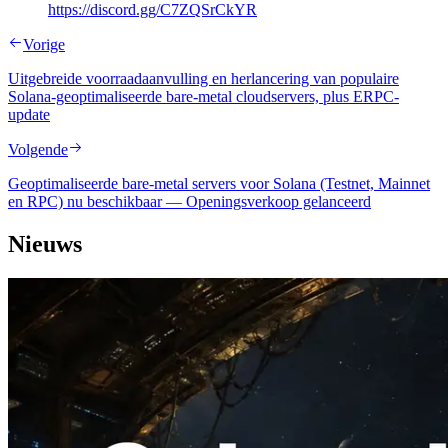
https://discord.gg/C7ZQSrCkYR
Vorige
Uitgebreide voorraadaanvulling en herlancering van populaire
Solana-geoptimaliseerde bare-metal cloudservers, plus ERPC-
update
Volgende
Geoptimaliseerde bare-metal servers voor Solana (Testnet, Mainnet
en RPC) nu beschikbaar — Openingsverkoop gelanceerd
Nieuws