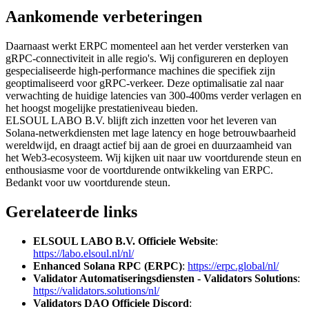
Aankomende verbeteringen
Daarnaast werkt ERPC momenteel aan het verder versterken van
gRPC-connectiviteit in alle regio's. Wij configureren en deployen
gespecialiseerde high-performance machines die specifiek zijn
geoptimaliseerd voor gRPC-verkeer. Deze optimalisatie zal naar
verwachting de huidige latencies van 300-400ms verder verlagen en
het hoogst mogelijke prestatieniveau bieden.
ELSOUL LABO B.V. blijft zich inzetten voor het leveren van
Solana-netwerkdiensten met lage latency en hoge betrouwbaarheid
wereldwijd, en draagt actief bij aan de groei en duurzaamheid van
het Web3-ecosysteem. Wij kijken uit naar uw voortdurende steun en
enthousiasme voor de voortdurende ontwikkeling van ERPC.
Bedankt voor uw voortdurende steun.
Gerelateerde links
ELSOUL LABO B.V. Officiele Website
:
https://labo.elsoul.nl/nl/
Enhanced Solana RPC (ERPC)
:
https://erpc.global/nl/
Validator Automatiseringsdiensten - Validators Solutions
:
https://validators.solutions/nl/
Validators DAO Officiele Discord
: