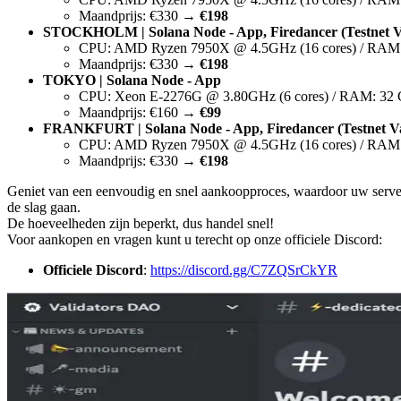
Maandprijs: €330 →
€198
STOCKHOLM | Solana Node - App, Firedancer (Testnet Val
CPU: AMD Ryzen 7950X @ 4.5GHz (16 cores) / RAM
Maandprijs: €330 →
€198
TOKYO | Solana Node - App
CPU: Xeon E-2276G @ 3.80GHz (6 cores) / RAM: 32 
Maandprijs: €160 →
€99
FRANKFURT | Solana Node - App, Firedancer (Testnet Val
CPU: AMD Ryzen 7950X @ 4.5GHz (16 cores) / RAM
Maandprijs: €330 →
€198
Geniet van een eenvoudig en snel aankoopproces, waardoor uw server
de slag gaan.
De hoeveelheden zijn beperkt, dus handel snel!
Voor aankopen en vragen kunt u terecht op onze officiele Discord:
Officiele Discord
:
https://discord.gg/C7ZQSrCkYR