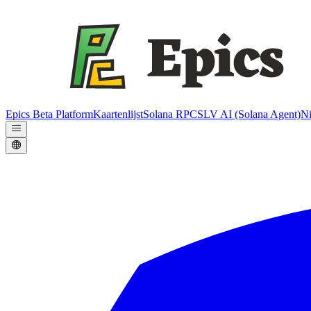
Epics Beta Platform
Kaartenlijst
Solana RPC
SLV AI (Solana Agent)
N