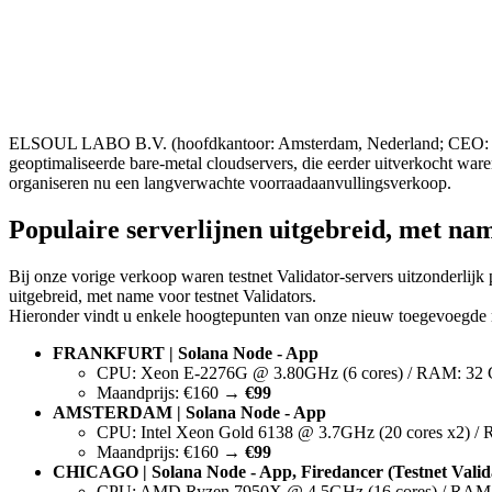
ELSOUL LABO B.V. (hoofdkantoor: Amsterdam, Nederland; CEO: Fumit
geoptimaliseerde bare-metal cloudservers, die eerder uitverkocht war
organiseren nu een langverwachte voorraadaanvullingsverkoop.
Populaire serverlijnen uitgebreid, met nam
Bij onze vorige verkoop waren testnet Validator-servers uitzonderlijk
uitgebreid, met name voor testnet Validators.
Hieronder vindt u enkele hoogtepunten van onze nieuw toegevoegde reg
FRANKFURT | Solana Node - App
CPU: Xeon E-2276G @ 3.80GHz (6 cores) / RAM: 32 
Maandprijs: €160 →
€99
AMSTERDAM | Solana Node - App
CPU: Intel Xeon Gold 6138 @ 3.7GHz (20 cores x2) 
Maandprijs: €160 →
€99
CHICAGO | Solana Node - App, Firedancer (Testnet Valida
CPU: AMD Ryzen 7950X @ 4.5GHz (16 cores) / RAM