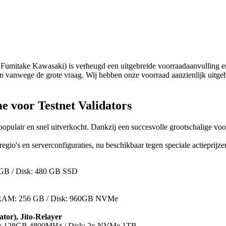
ake Kawasaki) is verheugd een uitgebreide voorraadaanvulling en he
en vanwege de grote vraag. Wij hebben onze voorraad aanzienlijk uitgebr
e voor Testnet Validators
 populair en snel uitverkocht. Dankzij een succesvolle grootschalige v
io's en serverconfiguraties, nu beschikbaar tegen speciale actieprijze
GB / Disk: 480 GB SSD
/ RAM: 256 GB / Disk: 960GB NVMe
tor), Jito-Relayer
: 128GB 4800MHz / Disk: 2x NVMe 1TB