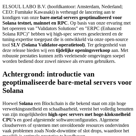
ELSOUL LABO B.V. (hoofdkantoor: Amsterdam, Nederland;
CEO: Fumitake Kawasaki) is verheugd de lancering aan te
kondigen van onze
bare-metal servers geoptimaliseerd voor
Solana testnet, mainnet en RPC
. Op basis van onze ervaring met
het opereren van "Validators Solutions" en "ERPC (Enhanced
Solana RPC)" hebben wij high-spec servers geselecteerd en de
tuning-expertise toegepast die is ontwikkeld via onze open-source
tool
SLV (Solana Validator-operatietool)
. Ter gelegenheid van
deze release bieden wij een
tijdelijke openingsverkoop
aan. Met
robuuste prestaties kunnen zelfs veeleisende omgevingen soepel
worden bediend door zowel nieuwe als ervaren gebruikers.
Achtergrond: introductie van
geoptimaliseerde bare-metal servers voor
Solana
Hoewel
Solana
een Blockchain is die bekend staat om zijn hoge
verwerkingssnelheid en schaalbaarheid, vereist het volledig benutten
van zijn mogelijkheden
high-spec servers met hoge-kloksnelheid
CPU's
en goed afgestemde softwareconfiguraties. Algemene
cloudservers of systemen met onvoldoende resources ondervinden
vaak problemen zoals Node-downtime of slot drops, waardoor het