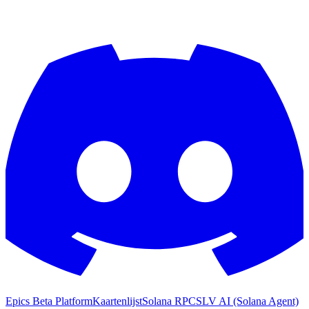
Epics Beta Platform
Kaartenlijst
Solana RPC
SLV AI (Solana Agent)