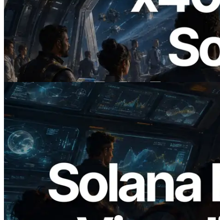
2026.07.04
ERPC Lanceert x402-Enabled Solana
RPC — Het Tijdperk Waarin AI Agents
On Demand Voor API's Betalen
Lees dit artikel
2026.05.24
Validators Solutions lanceert Solana