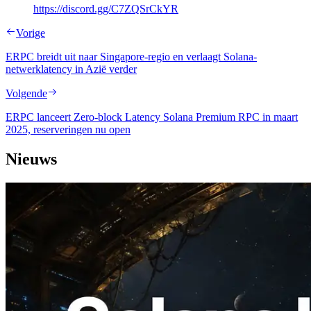
https://discord.gg/C7ZQSrCkYR
Vorige
ERPC breidt uit naar Singapore-regio en verlaagt Solana-
netwerklatency in Azië verder
Volgende
ERPC lanceert Zero-block Latency Solana Premium RPC in maart
2025, reserveringen nu open
Nieuws