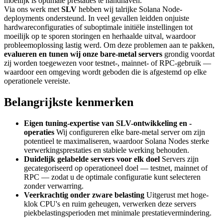
moeilijk is optimale prestaties te handhaven.
Via ons werk met
SLV
hebben wij talrijke Solana Node-
deployments ondersteund. In veel gevallen leidden onjuiste
hardwareconfiguraties of suboptimale initiële instellingen tot
moeilijk op te sporen storingen en herhaalde uitval, waardoor
probleemoplossing lastig werd. Om deze problemen aan te pakken,
evalueren en tunen wij onze bare-metal servers
grondig voordat
zij worden toegewezen voor testnet-, mainnet- of RPC-gebruik —
waardoor een omgeving wordt geboden die is afgestemd op elke
operationele vereiste.
Belangrijkste kenmerken
Eigen tuning-expertise van SLV-ontwikkeling en -
operaties
Wij configureren elke bare-metal server om zijn
potentieel te maximaliseren, waardoor Solana Nodes sterke
verwerkingsprestaties en stabiele werking behouden.
Duidelijk gelabelde servers voor elk doel
Servers zijn
gecategoriseerd op operationeel doel — testnet, mainnet of
RPC — zodat u de optimale configuratie kunt selecteren
zonder verwarring.
Veerkrachtig onder zware belasting
Uitgerust met hoge-
klok CPU's en ruim geheugen, verwerken deze servers
piekbelastingsperioden met minimale prestatievermindering.