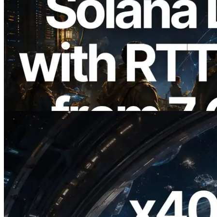
2026.08.05
ERPC Breidt Solana Leader Slot API Uit
met Pingmeting vanuit 7 Wereldwijde
Regio’s — Validators Information API
Ook Gelanceerd
Lees dit artikel