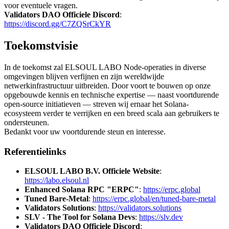
voor eventuele vragen.
Validators DAO Officiele Discord
:
https://discord.gg/C7ZQSrCkYR
Toekomstvisie
In de toekomst zal ELSOUL LABO Node-operaties in diverse
omgevingen blijven verfijnen en zijn wereldwijde
netwerkinfrastructuur uitbreiden. Door voort te bouwen op onze
opgebouwde kennis en technische expertise — naast voortdurende
open-source initiatieven — streven wij ernaar het Solana-
ecosysteem verder te verrijken en een breed scala aan gebruikers te
ondersteunen.
Bedankt voor uw voortdurende steun en interesse.
Referentielinks
ELSOUL LABO B.V. Officiele Website
:
https://labo.elsoul.nl
Enhanced Solana RPC "ERPC"
:
https://erpc.global
Tuned Bare-Metal
:
https://erpc.global/en/tuned-bare-metal
Validators Solutions
:
https://validators.solutions
SLV - The Tool for Solana Devs
:
https://slv.dev
Validators DAO Officiele Discord
: