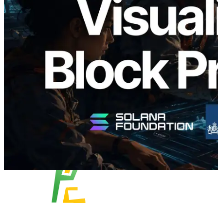
Block Analyzer — blockproductietijd per
slot en de toegewezen validator
gevisualiseerd
Lees dit artikel
Meer laden