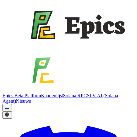
Epics Beta Platform
Kaartenlijst
Solana RPC
SLV AI (Solana
Agent)
Nieuws